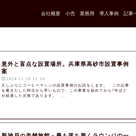
会社概要
小売
業務用
導入事例
記事
意外と盲点な設置場所。兵庫県高砂市設置事例
案
2024.11.20 12:16
久しぶりにコーヒーマシンの設置事例のお話をします。 この記事
を書きだした時点から早いもので、この事業を始めてから7年ほど
が経過した次第であります。 ...
新神戸の老舗旅館・最も落ち着くラウンジの一